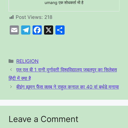
umang एक शोधकर्ता भी है
Post Views:
218
E
T
F
X
S
m
el
a
h
ai
e
c
ar
l
gr
e
e
Categories
RELIGION
a
b
एल एल बी 1 रानी दुर्गावती विश्वविद्यालय जबलपुर का सिलेबस
m
o
हिंदी में क्या है
o
बीइंग ह्यूमन फैंस क्लब ने राहुल कनाल का 40 वां बर्थडे मनाया
k
Leave a Comment