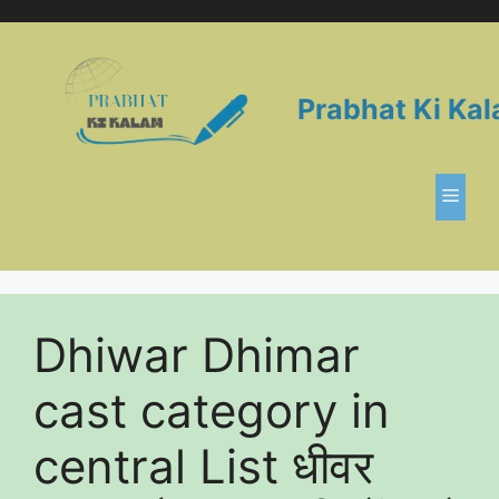
Skip
to
content
Prabhat Ki Ka
Men
Dhiwar Dhimar
cast category in
central List धीवर