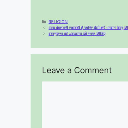
m
el
a
h
ai
e
c
ar
l
gr
e
e
Categories
RELIGION
आज देवशयनी एकादशी है जानिए कैसे करें भगवान विष्णु की 
a
b
वंशानुक्रम की अवधारणा को स्पष्ट कीजिए
m
o
o
k
Leave a Comment
Comment