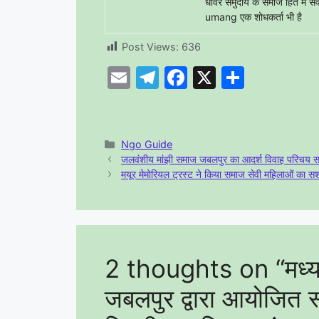
धीवर समुदाय के समाज हित में सेव
umang एक शोधकर्ता भी है
Post Views:
636
E
T
F
X
S
m
el
a
h
ai
e
c
ar
l
gr
e
e
Categories
Ngo Guide
जलवंशीय मांझी समाज जबलपुर का आदर्श विवाह परिचय सम्मे
a
b
मयूर मेमोरियल ट्रस्ट ने किया समाज सेवी महिलाओं का सश
m
o
o
k
2 thoughts on “मध्य
जबलपुर द्वारा आयोजित स